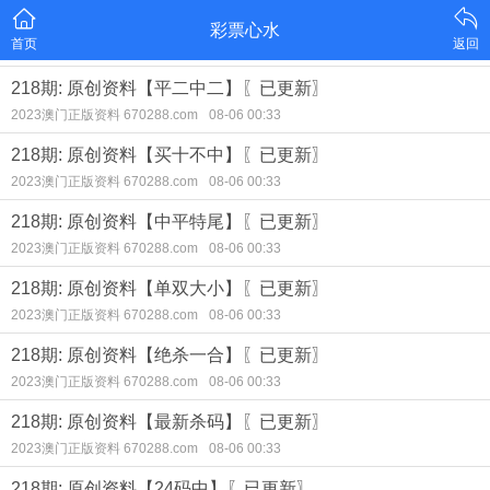
彩票心水
首页
返回
218期: 原创资料【平二中二】〖已更新〗
2023澳门正版资料 670288.com
08-06 00:33
218期: 原创资料【买十不中】〖已更新〗
2023澳门正版资料 670288.com
08-06 00:33
218期: 原创资料【中平特尾】〖已更新〗
2023澳门正版资料 670288.com
08-06 00:33
218期: 原创资料【单双大小】〖已更新〗
2023澳门正版资料 670288.com
08-06 00:33
218期: 原创资料【绝杀一合】〖已更新〗
2023澳门正版资料 670288.com
08-06 00:33
218期: 原创资料【最新杀码】〖已更新〗
2023澳门正版资料 670288.com
08-06 00:33
218期: 原创资料【24码中】〖已更新〗