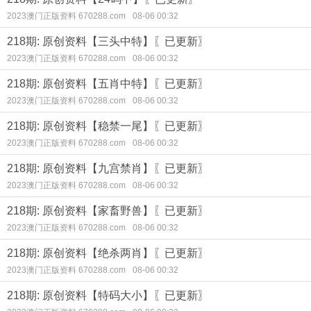
2023澳门正版资料 670288.com
08-06 00:32
218期: 原创资料【三头中特】〖已更新〗
2023澳门正版资料 670288.com
08-06 00:32
218期: 原创资料【五肖中特】〖已更新〗
2023澳门正版资料 670288.com
08-06 00:32
218期: 原创资料【稳禁一尾】〖已更新〗
2023澳门正版资料 670288.com
08-06 00:32
218期: 原创资料【九宫禁肖】〖已更新〗
2023澳门正版资料 670288.com
08-06 00:32
218期: 原创资料【家畜野兽】〖已更新〗
2023澳门正版资料 670288.com
08-06 00:32
218期: 原创资料【绝杀两肖】〖已更新〗
2023澳门正版资料 670288.com
08-06 00:32
218期: 原创资料【特码大小】〖已更新〗