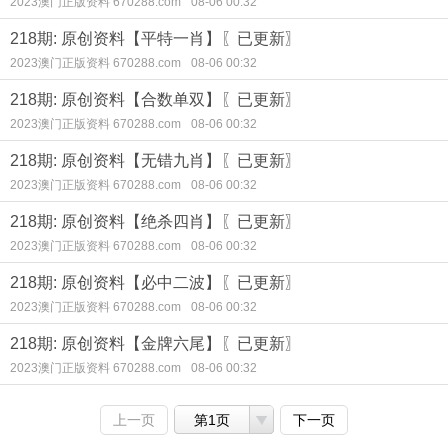
2023澳门正版资料 670288.com
08-06 00:32
218期: 原创资料【平特一肖】〖已更新〗
2023澳门正版资料 670288.com
08-06 00:32
218期: 原创资料【合数单双】〖已更新〗
2023澳门正版资料 670288.com
08-06 00:32
218期: 原创资料【无错九肖】〖已更新〗
2023澳门正版资料 670288.com
08-06 00:32
218期: 原创资料【绝杀四肖】〖已更新〗
2023澳门正版资料 670288.com
08-06 00:32
218期: 原创资料【必中二波】〖已更新〗
2023澳门正版资料 670288.com
08-06 00:32
218期: 原创资料【金牌六尾】〖已更新〗
2023澳门正版资料 670288.com
08-06 00:32
上一页
第1页
下一页