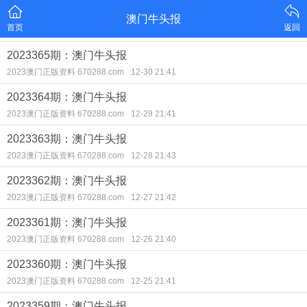
澳门牛头报
首页
返回
2023365期：澳门牛头报
2023澳门正版资料 670288.com
12-30 21:41
2023364期：澳门牛头报
2023澳门正版资料 670288.com
12-29 21:41
2023363期：澳门牛头报
2023澳门正版资料 670288.com
12-28 21:43
2023362期：澳门牛头报
2023澳门正版资料 670288.com
12-27 21:42
2023361期：澳门牛头报
2023澳门正版资料 670288.com
12-26 21:40
2023360期：澳门牛头报
2023澳门正版资料 670288.com
12-25 21:41
2023359期：澳门牛头报