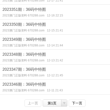
2023澳门正版资料 670288.com
12-17 21:41
2023351期：36码中特图
2023澳门正版资料 670288.com
12-16 22:15
2023350期：36码中特图
2023澳门正版资料 670288.com
12-15 21:41
2023349期：36码中特图
2023澳门正版资料 670288.com
12-14 21:44
2023348期：36码中特图
2023澳门正版资料 670288.com
12-13 21:42
2023347期：36码中特图
2023澳门正版资料 670288.com
12-12 21:45
2023346期：36码中特图
2023澳门正版资料 670288.com
12-11 21:43
上一页
第1页
下一页