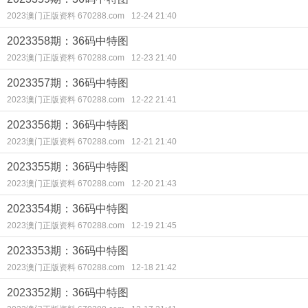
2023澳门正版资料 670288.com
12-24 21:40
2023358期：36码中特图
2023澳门正版资料 670288.com
12-23 21:40
2023357期：36码中特图
2023澳门正版资料 670288.com
12-22 21:41
2023356期：36码中特图
2023澳门正版资料 670288.com
12-21 21:40
2023355期：36码中特图
2023澳门正版资料 670288.com
12-20 21:43
2023354期：36码中特图
2023澳门正版资料 670288.com
12-19 21:45
2023353期：36码中特图
2023澳门正版资料 670288.com
12-18 21:42
2023352期：36码中特图