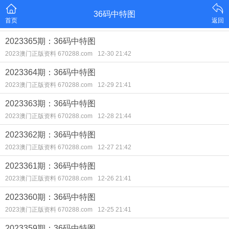
36码中特图
首页
返回
2023365期：36码中特图
2023澳门正版资料 670288.com
12-30 21:42
2023364期：36码中特图
2023澳门正版资料 670288.com
12-29 21:41
2023363期：36码中特图
2023澳门正版资料 670288.com
12-28 21:44
2023362期：36码中特图
2023澳门正版资料 670288.com
12-27 21:42
2023361期：36码中特图
2023澳门正版资料 670288.com
12-26 21:41
2023360期：36码中特图
2023澳门正版资料 670288.com
12-25 21:41
2023359期：36码中特图